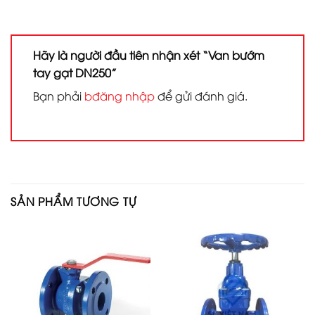
Hãy là người đầu tiên nhận xét “Van bướm
tay gạt DN250”
Bạn phải
bđăng nhập
để gửi đánh giá.
SẢN PHẨM TƯƠNG TỰ