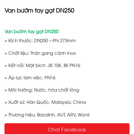
Van bướm tay gạt DN250
Van bướm tay gạt DN250
+ Kích thước: DN250 – Phi 273mm
+ Chất liệu: Thân gang cánh inox
+ Kết nối: Mặt bích: JIS 10K, BS PN16
+ Áp lực làm việc: PN16
+ Môi trường: Nước, hóa chất lỏng
+ Xuất xứ: Hàn Quốc, Malaysia, China
+ Thương hiệu: Baodinh, AUT, ARV, Wonil
Chat Facebook