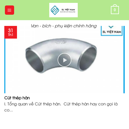
Skip
to
0
content
Van - bích - phụ kiện chính hãng
31
Th1
Cút thép hàn
I. Tổng quan về Cút thép hàn. Cút thép hàn hay con gọi là
co...