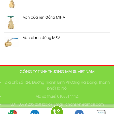
Van cửa ren đồng MIHA
Van bi ren đồng MBV
CÔNG TY TNHH THƯƠNG MẠI SL VIỆT NAM
Địa chỉ: số 124, Đường Thanh Bình Phường Hà Đông, Thành
phố Hà Nội
Mã số thuế: 0108314442.
SĐT: 0379 236 268 (zalo), Email: chanslvn@gmail.com
Bản quyền thuộc về SL Việt Nam