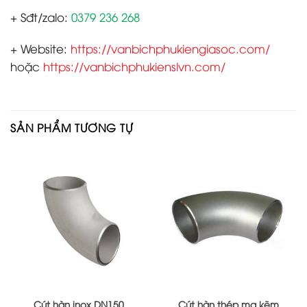
+ Sđt/zalo:
0379 236 268
+ Website:
https://vanbichphukiengiasoc.com/
hoặc
https://vanbichphukienslvn.com/
SẢN PHẨM TƯƠNG TỰ
Cút hàn inox DN150
Cút hàn thép mạ kẽm