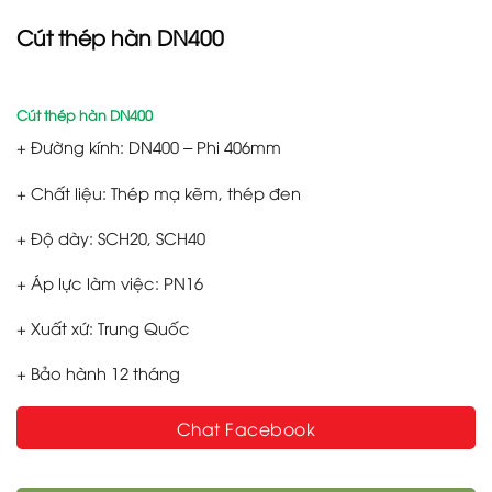
Cút thép hàn DN400
Cút thép hàn DN400
+ Đường kính: DN400 – Phi 406mm
+ Chất liệu: Thép mạ kẽm, thép đen
+ Độ dày: SCH20, SCH40
+ Áp lực làm việc: PN16
+ Xuất xứ: Trung Quốc
+ Bảo hành 12 tháng
Chat Facebook