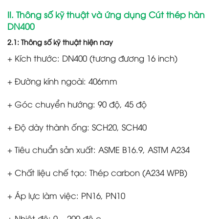
II. Thông số kỹ thuật và ứng dụng Cút thép hàn
DN400
2.1: Thông số kỹ thuật hiện nay
+ Kích thước: DN400 (tương đương 16 inch)
+ Đường kính ngoài: 406mm
+ Góc chuyển hướng: 90 độ, 45 độ
+ Độ dày thành ống: SCH20, SCH40
+ Tiêu chuẩn sản xuất: ASME B16.9, ASTM A234
+ Chất liệu chế tạo: Thép carbon (A234 WPB)
+ Áp lực làm việc: PN16, PN10
+ Nhiệt độ: 0 – 200 độ c