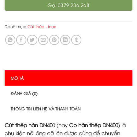
Gọi 0379 236 268
Danh mục:
Cút thép - inox
MÔ TẢ
ĐÁNH GIÁ (0)
THÔNG TIN LIÊN HỆ VÀ THANH TOÁN
Cút thép hàn DN40
0 (hay
Co hàn thép DN400
) là
phụ kiện nối ống cỡ lớn được dùng để chuyển