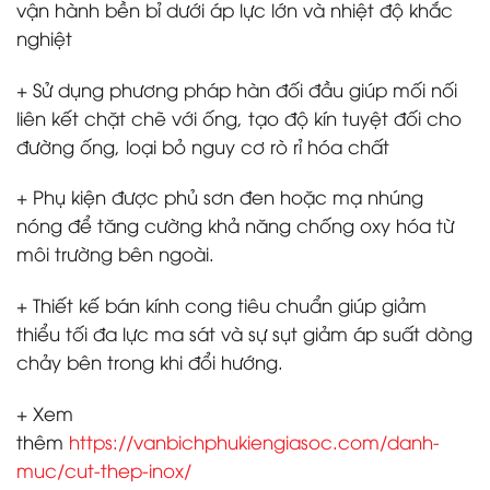
vận hành bền bỉ dưới áp lực lớn và nhiệt độ khắc
nghiệt
+ Sử dụng phương pháp hàn đối đầu giúp mối nối
liên kết chặt chẽ với ống, tạo độ kín tuyệt đối cho
đường ống, loại bỏ nguy cơ rò rỉ hóa chất
+ Phụ kiện được phủ sơn đen hoặc mạ nhúng
nóng để tăng cường khả năng chống oxy hóa từ
môi trường bên ngoài.
+ Thiết kế bán kính cong tiêu chuẩn giúp giảm
thiểu tối đa lực ma sát và sự sụt giảm áp suất dòng
chảy bên trong khi đổi hướng.
+ Xem
thêm
https://vanbichphukiengiasoc.com/danh-
muc/cut-thep-inox/