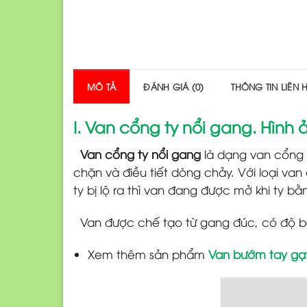
MÔ TẢ
ĐÁNH GIÁ (0)
THÔNG TIN LIÊN 
I. Van cổng ty nổi gang. Hình
Van cổng ty nổi gang
là dạng van cổng 
chặn và điều tiết dòng chảy. Với loại v
ty bị lộ ra thì van đang được mở khi ty b
Van được chế tạo từ gang đúc, có độ bề
Xem thêm sản phẩm
Van bướm tay gạ