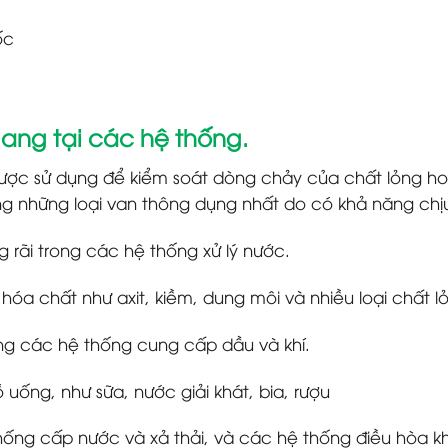
ốc
gang tại các hệ thống.
được sử dụng để kiểm soát dòng chảy của chất lỏng h
ong những loại van thông dụng nhất do có khả năng ch
 rãi trong các hệ thống xử lý nước.
óa chất như axit, kiềm, dung môi và nhiều loại chất l
ng các hệ thống cung cấp dầu và khí.
uống, như sữa, nước giải khát, bia, rượu
ống cấp nước và xả thải, và các hệ thống điều hòa kh