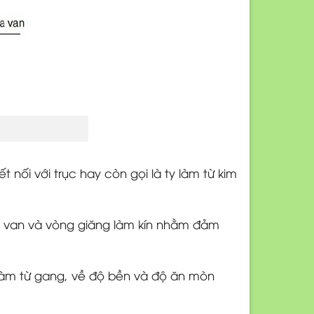
nối với trục hay còn gọi là ty làm từ kim
g van và vòng giăng làm kín nhằm đảm
làm từ gang, về độ bền và độ ăn mòn