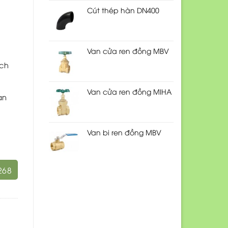
Cút thép hàn DN400
Van cửa ren đồng MBV
ạch
Van cửa ren đồng MIHA
an
Van bi ren đồng MBV
268