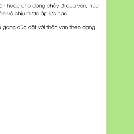
ngăn hoặc cho dòng chảy đi qua van, trục
òn và chịu được áp lực cao.
kế gang đúc đặt với thân van theo dạng