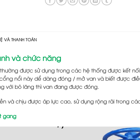
HỆ VÀ THANH TOÁN
 ảnh và chức năng
thường được sử dụng trong các hệ thống được kết nối
an cổng nổi này dể dàng đóng / mở van và biết được đ
ằng với bô lăng thì van đang được đóng.
n và chịu được áp lực cao, sử dụng rộng rãi trong c
t gang