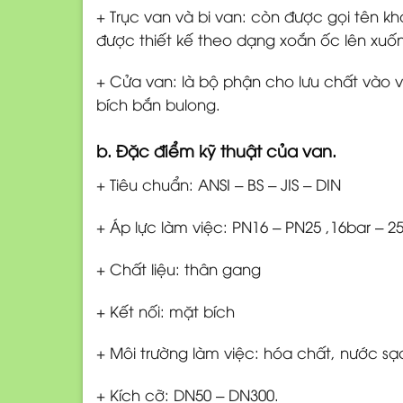
+ Trục van và bi van: còn được gọi tên kh
được thiết kế theo dạng xoắn ốc lên xuố
+ Cửa van: là bộ phận cho lưu chất vào v
bích bắn bulong.
b. Đặc điểm kỹ thuật của van.
+ Tiêu chuẩn: ANSI – BS – JIS – DIN
+ Áp lực làm việc: PN16 – PN25 ,16bar – 2
+ Chất liệu: thân gang
+ Kết nối: mặt bích
+ Môi trường làm việc: hóa chất, nước sạc
+ Kích cỡ: DN50 – DN300.