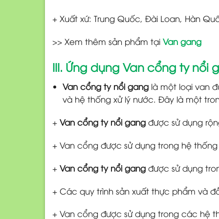
+ Xuất xứ: Trung Quốc, Đài Loan, Hàn Qu
>> Xem thêm sản phẩm tại
Van gang
III. Ứng dụng Van cổng ty nổi 
Van cổng ty nổi gang
là một loại van 
và hệ thống xử lý nước. Đây là một tr
+
Van cổng ty nổi gang
được sử dụng rộng
+ Van cổng được sử dụng trong hệ thống h
+
Van cổng ty nổi gang
được sử dụng tro
+ Các quy trình sản xuất thực phẩm và đồ 
+ Van cổng được sử dụng trong các hệ th