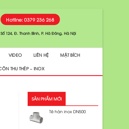
Hotline: 0379 236 268
Số 124, Đ. Thanh Bình, P. Hà Đông, Hà Nội
VIDEO
LIÊN HỆ
MẶT BÍCH
CÔN THU THÉP – INOX
SẢN PHẨM MỚI
Tê hàn inox DN500