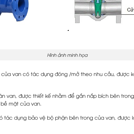
Hình ảnh minh họa
y của van có tác dụng đóng /mở theo nhu cầu, được kết 
hân van, được thiết kế nhằm để gắn nắp bích bên tron
i bề mặt của van.
 có tác dụng bảo vệ bộ phận bên trong của van, được 