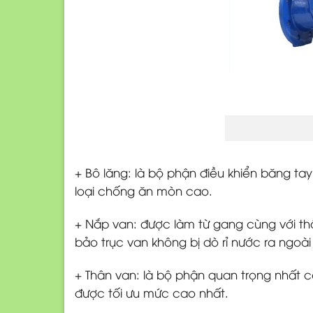
+ Bô lăng: là bộ phận điều khiển băng ta
loại chống ăn mòn cao.
+ Nắp van: được làm từ gang cùng với t
bảo trục van không bị dò rỉ nước ra ngoà
+ Thân van: là bộ phận quan trọng nhất
được tối ưu mức cao nhất.