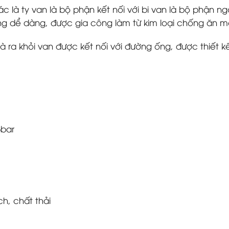
ác là ty van là bộ phận kết nối với bi van là bộ phận 
ng dể dàng, được gia công làm từ kim loại chống ăn m
à ra khỏi van được kết nối với đường ống, được thiết 
5bar
h, chất thải