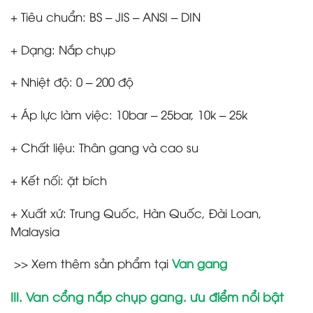
+ Tiêu chuẩn: BS – JIS – ANSI – DIN
+ Dạng: Nắp chụp
+ Nhiệt độ: 0 – 200 độ
+ Áp lực làm việc: 10bar – 25bar, 10k – 25k
+ Chất liệu: Thân gang và cao su
+ Kết nối: ặt bích
+ Xuất xứ: Trung Quốc, Hàn Quốc, Đài Loan,
Malaysia
>> Xem thêm sản phẩm tại
Van gang
III. Van cổng nắp chụp gang. ưu điểm nổi bật