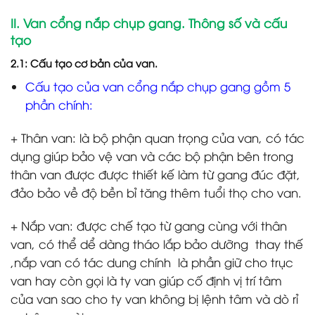
II. Van cổng nắp chụp gang. Thông số và cấu
tạo
2.1: Cấu tạo cơ bản của van.
Cấu tạo của van cổng nắp chụp gang gồm 5
phần chính:
+ Thân van: là bộ phận quan trọng của van, có tác
dụng giúp bảo vệ van và các bộ phận bên trong
thân van được được thiết kế làm từ gang đúc đặt,
đảo bảo về độ bền bỉ tăng thêm tuổi thọ cho van.
+ Nắp van: được chế tạo từ gang cùng với thân
van, có thể dể dàng tháo lắp bảo dưỡng thay thế
,nắp van có tác dung chính là phần giữ cho trục
van hay còn gọi là ty van giúp cố định vị trí tâm
của van sao cho ty van không bị lệnh tâm và dò rỉ