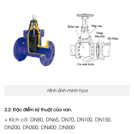
Hình ảnh minh họa
2.2: Đặc điểm kỹ thuật của van.
+ Kích cỡ: DN50, DN65, DN70, DN100, DN150,
DN200, DN300, DN400 ,DN500