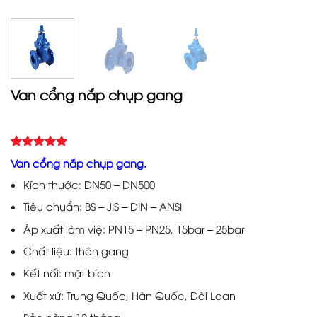
Van cổng nắp chụp gang
5.00
1
trên 5
Van cổng nắp chụp gang.
dựa trên
đánh giá
Kích thước: DN50 – DN500
Tiêu chuẩn: BS – JIS – DIN – ANSI
Áp xuất làm việ: PN15 – PN25, 15bar – 25bar
Chất liệu: thân gang
Kết nối: mặt bích
Xuất xứ: Trung Quốc, Hàn Quốc, Đài Loan