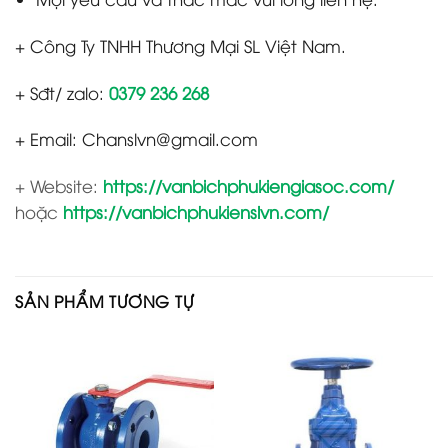
+ Công Ty TNHH Thương Mại SL Việt Nam.
+ Sđt/ zalo:
0379 236 268
+ Email: Chanslvn@gmail.com
+ Website:
https://vanbichphukiengiasoc.com/
hoặc
https://vanbichphukienslvn.com/
SẢN PHẨM TƯƠNG TỰ