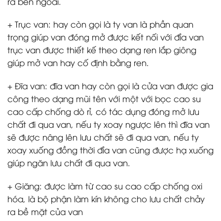
ra bên ngoài.
+ Trục van: hay còn gọi là ty van là phần quan
trọng giúp van đóng mở được kết nối với đỉa van
trục van được thiết kế theo dạng ren lắp giông
giúp mở van hay cố định bằng ren.
+ Đĩa van: đĩa van hay còn gọi là cửa van được gia
công theo dạng mũi tên với một với bọc cao su
cao cấp chống dò rỉ, có tác dụng đóng mở lưu
chất đi qua van, nếu ty xoay ngược lên thì đĩa van
sẽ được nâng lên lưu chất sẽ đi qua van, nếu ty
xoay xuống đồng thời đỉa van cũng được hạ xuống
giúp ngăn lưu chất đi qua van.
+ Giăng: được làm từ cao su cao cấp chống oxi
hóa, là bộ phận làm kín không cho lưu chất chảy
ra bề mặt của van