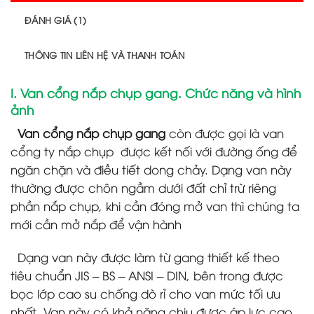
ĐÁNH GIÁ (1)
THÔNG TIN LIÊN HỆ VÀ THANH TOÁN
I. Van cổng nắp chụp gang. Chức năng và hình
ảnh
Van cổng nắp chụp gang
còn được gọi là van
cổng ty nắp chụp được kết nối với đường ống để
ngăn chặn và điều tiết dong chảy. Dạng van này
thường được chôn ngầm dưới đất chỉ trừ riêng
phần nắp chụp, khi cần đóng mở van thì chúng ta
mới cần mở nắp để vận hành
Dạng van này được làm từ gang thiết kế theo
tiêu chuẩn JIS – BS – ANSI – DIN, bên trong được
bọc lớp cao su chống dò rỉ cho van mức tối ưu
nhất .Van này có khả năng chịu được áp lực cao