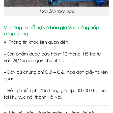
Hình ảnh minh họa
V. Thông tin hỗ trợ và báo giá Van cổng nắp
chụp gang.
Thông tin khác liên quan đến.
– Sản phẩm được bảo hành 12 tháng. Hỗ trợ tư
vấn 24/ 24 cả ngày chủ nhật.
– Đầy đủ chứng chỉ CO – CQ, hóa đơn giấy tờ liên
quan.
– Hỗ trợ miễn phí đơn hàng giá trị 5,000,000 trở lên
tại khu vực nội thành Hà Nội.
Mọi yêu cầu và thắc mắc vui lòng liên hệ.