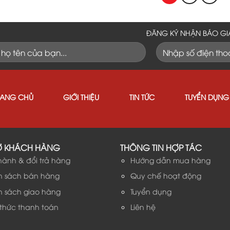
ĐĂNG KÝ NHẬN BÁO GI
RANG CHỦ
GIỚI THIỆU
TIN TỨC
TUYỂN DỤNG
Ợ KHÁCH HÀNG
THÔNG TIN HỢP TÁC
hành & đổi trả hàng
Hướng dẫn mua hàng
h sách bán hàng
Quy chế hoạt động
h sách giao hàng
Tuyển dụng
 thức thanh toán
Liên hệ