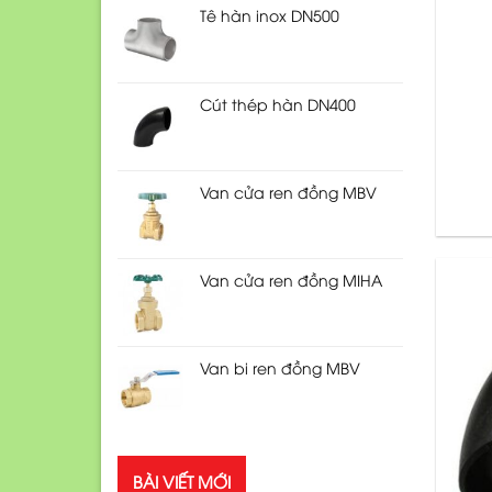
Tê hàn inox DN500
Cút thép hàn DN400
Van cửa ren đồng MBV
Van cửa ren đồng MIHA
Van bi ren đồng MBV
BÀI VIẾT MỚI