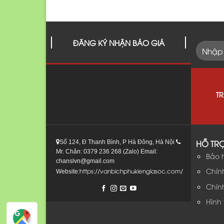
ĐĂNG KÝ NHẬN BÁO GIÁ
T
HỖ TR
Số 124, Đ Thanh Bình, P Hà Đông, Hà Nội
Mr. Chân: 0379 236 268 (Zalo) Email:
Bảo 
chanslvn@gmail.com
Chín
https://vanbichphukiengiasoc.com/
Website:
Chín
Hình