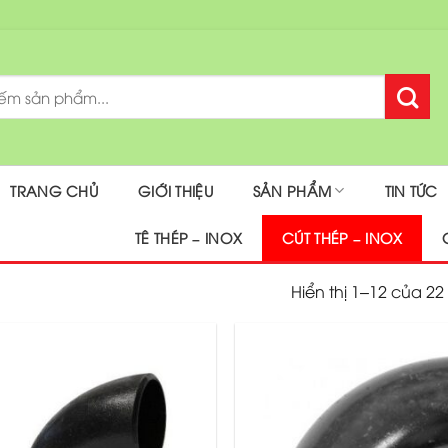
TRANG CHỦ
GIỚI THIỆU
SẢN PHẨM
TIN TỨC
TÊ THÉP – INOX
CÚT THÉP – INOX
Hiển thị 1–12 của 22