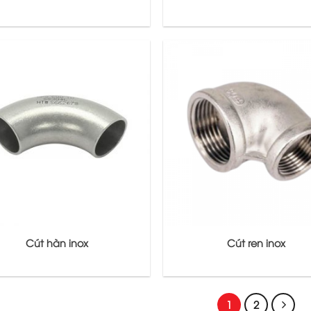
Cút hàn inox
Cút ren inox
1
2