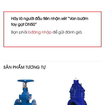
Hãy là người đầu tiên nhận xét “Van bướm
tay gạt DN50”
Bạn phải
bđăng nhập
để gửi đánh giá.
SẢN PHẨM TƯƠNG TỰ