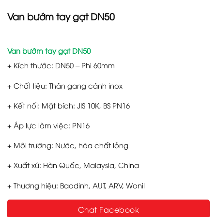
Van bướm tay gạt DN50
Van bướm tay gạt DN50
+ Kích thước: DN50 – Phi 60mm
+ Chất liệu: Thân gang cánh inox
+ Kết nối: Mặt bích: JIS 10K, BS PN16
+ Áp lực làm việc: PN16
+ Môi trường: Nước, hóa chất lỏng
+ Xuất xứ: Hàn Quốc, Malaysia, China
+ Thương hiệu: Baodinh, AUT, ARV, Wonil
Chat Facebook