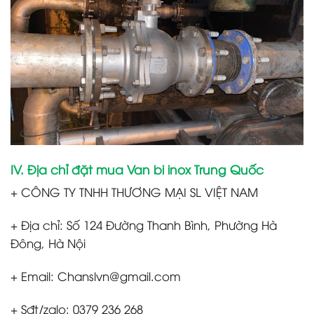
IV. Địa chỉ đặt mua Van bi inox Trung Quốc
+ CÔNG TY TNHH THƯƠNG MẠI SL VIỆT NAM
+ Địa chỉ: Số 124 Đường Thanh Bình, Phường Hà
Đông, Hà Nội
+ Email: Chanslvn@gmail.com
+ Sđt/zalo: 0379 236 268