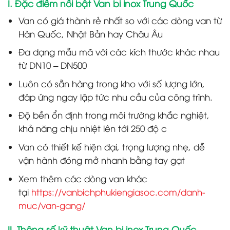
I. Đặc điểm nổi bật Van bi inox Trung Quốc
Van có giá thành rẻ nhất so với các dòng van từ
Hàn Quốc, Nhật Bản hay Châu Âu
Đa dạng mẫu mã với các kích thước khác nhau
từ DN10 – DN500
Luôn có sẵn hàng trong kho với số lượng lớn,
đáp ứng ngay lập tức nhu cầu của công trình.
Độ bền ổn định trong môi trường khắc nghiệt,
khả năng chịu nhiệt lên tới 250 độ c
Van có thiết kế hiện đại, trọng lượng nhẹ, dễ
vận hành đóng mở nhanh bằng tay gạt
Xem thêm các dòng van khác
tại
https://vanbichphukiengiasoc.com/danh-
muc/van-gang/
II. Thông số kỹ thuật Van bi inox Trung Quốc