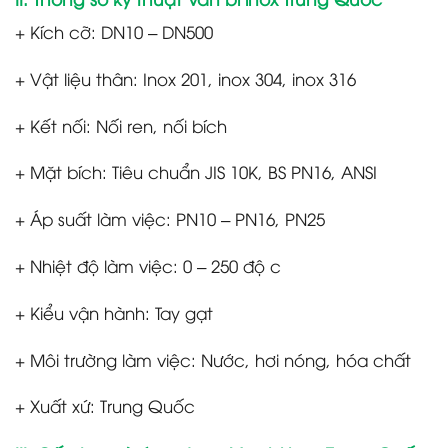
+ Kích cỡ: DN10 – DN500
+ Vật liệu thân: Inox 201, inox 304, inox 316
+ Kết nối: Nối ren, nối bích
+ Mặt bích: Tiêu chuẩn JIS 10K, BS PN16, ANSI
+ Áp suất làm việc: PN10 – PN16, PN25
+ Nhiệt độ làm việc: 0 – 250 độ c
+ Kiểu vận hành: Tay gạt
+ Môi trường làm việc: Nước, hơi nóng, hóa chất
+ Xuất xứ: Trung Quốc