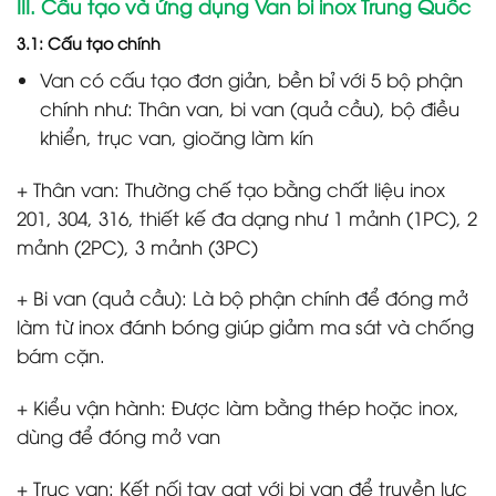
III. Cấu tạo và ứng dụng Van bi inox Trung Quốc
3.1: Cấu tạo chính
Van có cấu tạo đơn giản, bền bỉ với 5 bộ phận
chính như: Thân van, bi van (quả cầu), bộ điều
khiển, trục van, gioăng làm kín
+ Thân van: Thường chế tạo bằng chất liệu inox
201, 304, 316, thiết kế đa dạng như 1 mảnh (1PC), 2
mảnh (2PC), 3 mảnh (3PC)
+ Bi van (quả cầu): Là bộ phận chính để đóng mở
làm từ inox đánh bóng giúp giảm ma sát và chống
bám cặn.
+ Kiểu vận hành: Được làm bằng thép hoặc inox,
dùng để đóng mở van
+ Trục van: Kết nối tay gạt với bi van để truyền lực