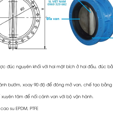
được đúc nguyên khối với hai mặt bích ở hai đầu, đúc
ánh bướm, xoay 90 độ để đóng mở van, chế tạo bằng c
kế xuyên tâm để nối cánh van với bộ vận hành.
 cao su EPDM, PTFE