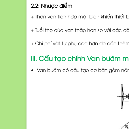
2.2: Nhược điểm
+ Thân van tích hợp mặt bích khiến thiết 
+ Tuổi thọ của van thấp hơn so với các 
+ Chi phí vật tư phụ cao hơn do cần thê
III. Cấu tạo chính Van bướm 
Van bướm có cấu tạo cơ bản gồm năm b