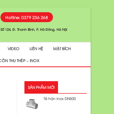
Hotline: 0379 236 268
Số 124, Đ. Thanh Bình, P. Hà Đông, Hà Nội
VIDEO
LIÊN HỆ
MẶT BÍCH
CÔN THU THÉP – INOX
SẢN PHẨM MỚI
Tê hàn inox DN500