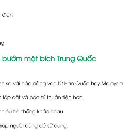
, điện
ng
an bướm mặt bích Trung Quốc
ranh so với các dòng van từ Hàn Quốc hay Malaysia
lắp đặt và bảo trì thuận tiện hơn.
nhiều hệ thống khác nhau.
iúp người dùng dễ sử dụng.