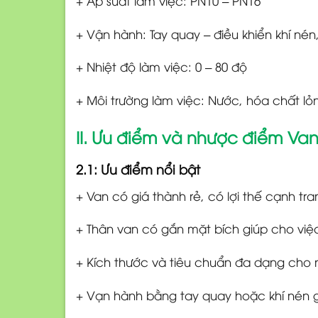
+ Áp suất làm việc: PN10 – PN16
+ Vận hành: Tay quay – điều khiển khí nén
+ Nhiệt độ làm việc: 0 – 80 độ
+ Môi trường làm việc: Nước, hóa chất lỏ
II. Ưu điểm và nhược điểm V
2.1: Ưu điểm nổi bật
+ Van có giá thành rẻ, có lợi thế cạnh t
+ Thân van có gắn mặt bích giúp cho việc 
+ Kích thước và tiêu chuẩn đa dạng cho 
+ Vạn hành bằng tay quay hoặc khí nén g