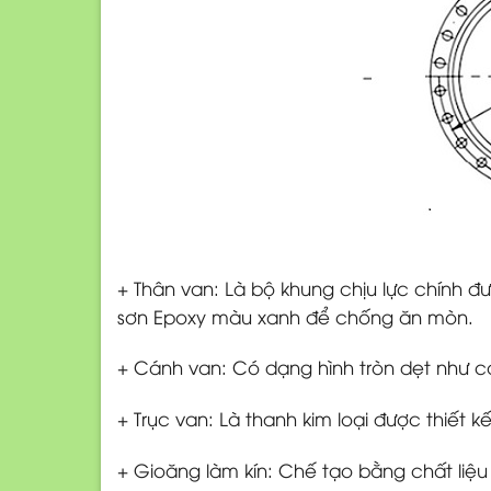
+ Thân van: Là bộ khung chịu lực chính 
sơn Epoxy màu xanh để chống ăn mòn.
+ Cánh van: Có dạng hình tròn dẹt như c
+ Trục van: Là thanh kim loại được thiết 
+ Gioăng làm kín: Chế tạo bằng chất liệu