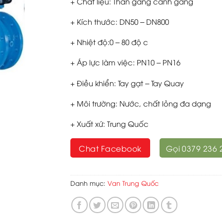
+ Chất liệu: Thân gang cánh gang
+ Kích thước: DN50 – DN800
+ Nhiệt độ:0 – 80 độ c
+ Áp lực làm việc: PN10 – PN16
+ Điều khiển: Tay gạt – Tay Quay
+ Môi trường: Nước, chất lỏng đa dạng
+ Xuất xứ: Trung Quốc
Chat Facebook
Gọi 0379 236 
Danh mục:
Van Trung Quốc