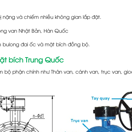
bị nặng và chiếm nhiều không gian lắp đặt.
dòng van Nhật Bản, Hàn Quốc
m bulong đai ốc và mặt bích đồng bộ.
mặt bích Trung Quốc
ộ phận chính như Thân van, cánh van, trục van, gio