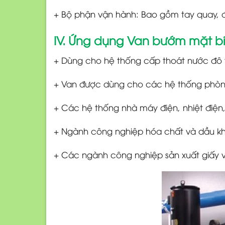
+ Bộ phận vận hành: Bao gồm tay quay, đi
IV. Ứng dụng Van bướm mặt b
+ Dùng cho hệ thống cấp thoát nước đô th
+ Van được dùng cho các hệ thống phòn
+ Các hệ thống nhà máy điện, nhiệt điện
+ Ngành công nghiệp hóa chất và dầu kh
+ Các ngành công nghiệp sản xuất giấy