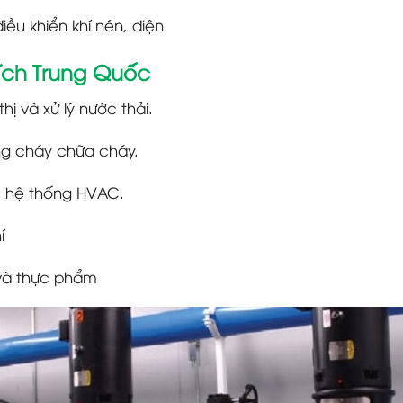
ều khiển khí nén, điện
ích Trung Quốc
ị và xử lý nước thải.
g cháy chữa cháy.
, hệ thống HVAC.
í
 và thực phẩm