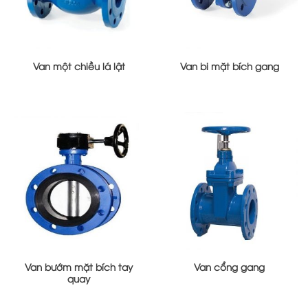
Van một chiều lá lật
Van bi mặt bích gang
Van bướm mặt bích tay
Van cổng gang
quay