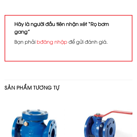
Hãy là người đầu tiên nhận xét “Rọ bơm
gang”
Bạn phải
bđăng nhập
để gửi đánh giá.
SẢN PHẨM TƯƠNG TỰ