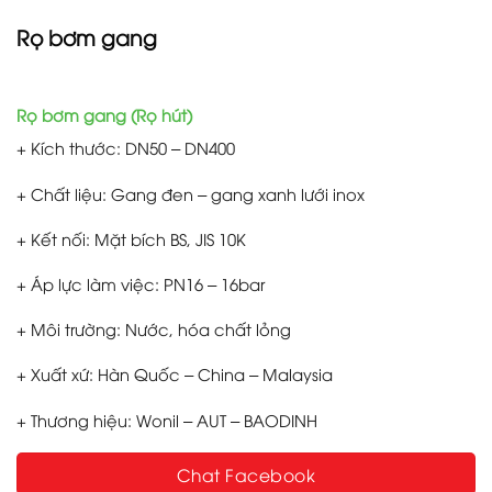
Rọ bơm gang
Rọ bơm gang (Rọ hút)
+ Kích thước: DN50 – DN400
+ Chất liệu: Gang đen – gang xanh lưới inox
+ Kết nối: Mặt bích BS, JIS 10K
+ Áp lực làm việc: PN16 – 16bar
+ Môi trường: Nước, hóa chất lỏng
+ Xuất xứ: Hàn Quốc – China – Malaysia
+ Thương hiệu: Wonil – AUT – BAODINH
Chat Facebook