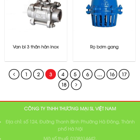
Van bi 3 thân hàn inox
Rọ bơm gang
1
2
3
4
5
6
…
16
17
18
CÔNG TY TNHH THƯƠNG MẠI SL VIỆT NAM
Địa chỉ: số 124, Đường Thanh Bình Phường Hà Đông, Thành
phố Hà Nội
Mã số thuế: 0108314442.