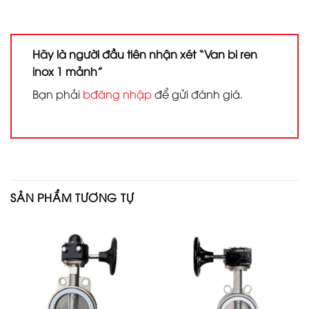
Hãy là người đầu tiên nhận xét “Van bi ren
inox 1 mảnh”
Bạn phải
bđăng nhập
để gửi đánh giá.
SẢN PHẨM TƯƠNG TỰ