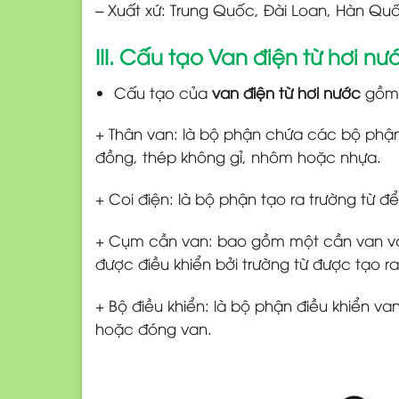
– Xuất xứ: Trung Quốc, Đài Loan, Hàn Quốc
III. Cấu tạo Van điện từ hơi nư
Cấu tạo của
van điện từ hơi nước
gồm 
+ Thân van: là bộ phận chứa các bộ phận
đồng, thép không gỉ, nhôm hoặc nhựa.
+ Coi điện: là bộ phận tạo ra trường từ đ
+ Cụm cần van: bao gồm một cần van và m
được điều khiển bởi trường từ được tạo ra 
+ Bộ điều khiển: là bộ phận điều khiển van
hoặc đóng van.