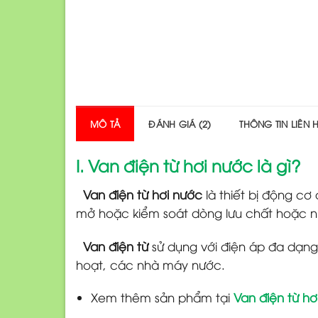
MÔ TẢ
ĐÁNH GIÁ (2)
THÔNG TIN LIÊN 
I. Van điện từ hơi nước là gì?
Van điện từ hơi nước
là thiết bị động c
mở hoặc kiểm soát dòng lưu chất hoặc n
Van điện từ
sử dụng với điện áp đa dạng 
hoạt, các nhà máy nước.
Xem thêm sản phẩm tại
Van điện từ hơ