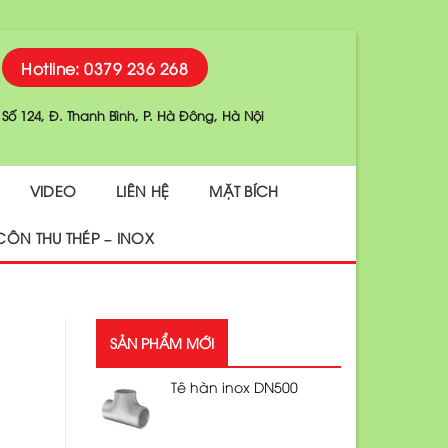
Hotline: 0379 236 268
Số 124, Đ. Thanh Bình, P. Hà Đông, Hà Nội
VIDEO
LIÊN HỆ
MẶT BÍCH
CÔN THU THÉP – INOX
SẢN PHẨM MỚI
Tê hàn inox DN500