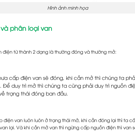
Hình ảnh minh họa
ố và phân loại van
 điện từ thành 2 dạng là thường đóng và thường mở:
 chưa cấp điện van sẽ đóng, khi cần mở thì chúng ta phải
. Để duy trì mở thì chúng ta cũng phải duy trì nguồn 
 về trạng thái đóng ban đầu.
điện van luôn luôn ở trạng thái mở, khi cần đóng lại thì ta c
an lại. Và khi cần mở van thì ngừng cấp nguồn điện thì van sẽ