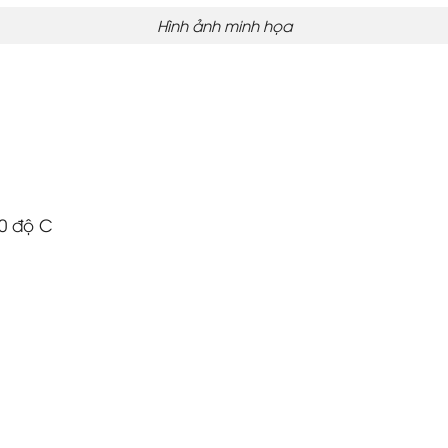
Hình ảnh minh họa
10 độ C