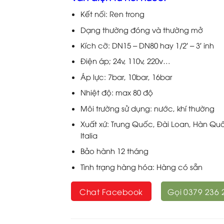
đánh giá
Kết nối: Ren trong
Dạng thường đóng và thường mở
Kích cỡ: DN15 – DN80 hay 1/2′ – 3′ inh
Điện áp; 24v, 110v, 220v…
Áp lực: 7bar, 10bar, 16bar
Nhiệt độ: max 80 độ
Môi trường sử dụng: nước, khí thường
Xuất xứ: Trung Quốc, Đài Loan, Hàn Qu
Italia
Bảo hành 12 tháng
Tình trạng hàng hóa: Hàng có sẵn
Chat Facebook
Gọi 0379 236 