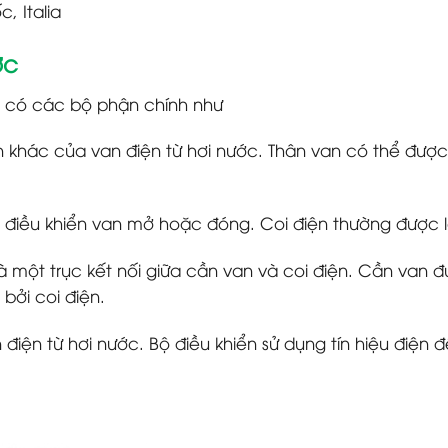
, Italia
ớc
có các bộ phận chính như
 khác của van điện từ hơi nước. Thân van có thể được
ể điều khiển van mở hoặc đóng. Coi điện thường được là
ột trục kết nối giữa cần van và coi điện. Cần van đượ
bởi coi điện.
 điện từ hơi nước. Bộ điều khiển sử dụng tín hiệu điện 