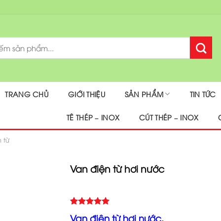
TRANG CHỦ
GIỚI THIỆU
SẢN PHẨM
TIN TỨC
TÊ THÉP – INOX
CÚT THÉP – INOX
 từ
Van điện từ hơi nước
5.00
2
trên 5
Van điện từ hơi nước.
dựa trên