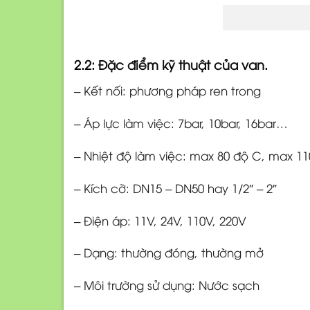
2.2: Đặc điểm kỹ thuật của van.
– Kết nối: phương pháp ren trong
– Áp lực làm việc: 7bar, 10bar, 16bar…
– Nhiệt độ làm việc: max 80 độ C, max 1
– Kích cỡ: DN15 – DN50 hay 1/2″ – 2″
– Điện áp: 11V, 24V, 110V, 220V
– Dạng: thường đóng, thường mở
– Môi trường sử dụng: Nước sạch