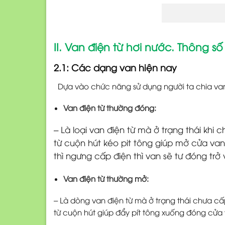
II. Van điện từ hơi nước. Thông s
2.1: Các dạng van hiện nay
Dựa vào chức năng sử dụng người ta chia van
Van điện từ thường đóng:
– Là loại van điện từ mà ở trạng thái khi
từ cuộn hút kéo pit tông giúp mở cửa van
thì ngưng cấp điện thì van sẽ tư đóng trở
Van điện từ thường mở:
– Là dòng van điện từ mà ở trạng thái chưa cấp 
từ cuộn hút giúp đẩy pít tông xuống đóng cửa v