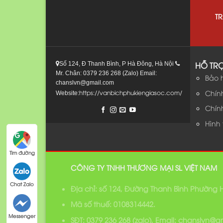
T
HỖ TR
Số 124, Đ Thanh Bình, P Hà Đông, Hà Nội
Mr. Chân: 0379 236 268 (Zalo) Email:
Bảo 
chanslvn@gmail.com
Chín
https://vanbichphukiengiasoc.com/
Website:
Chín
Hình
Tìm đường
CÔNG TY TNHH THƯƠNG MẠI SL VIỆT NAM
Chat Zalo
Địa chỉ: số 124, Đường Thanh Bình Phường
Mã số thuế: 0108314442.
Messenger
SĐT: 0379 236 268 (zalo), Email: chanslvn@