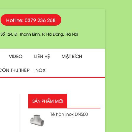
Hotline: 0379 236 268
Số 124, Đ. Thanh Bình, P. Hà Đông, Hà Nội
VIDEO
LIÊN HỆ
MẶT BÍCH
CÔN THU THÉP – INOX
SẢN PHẨM MỚI
Tê hàn inox DN500