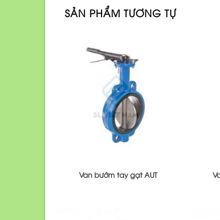
SẢN PHẨM TƯƠNG TỰ
Van bướm tay gạt AUT
V