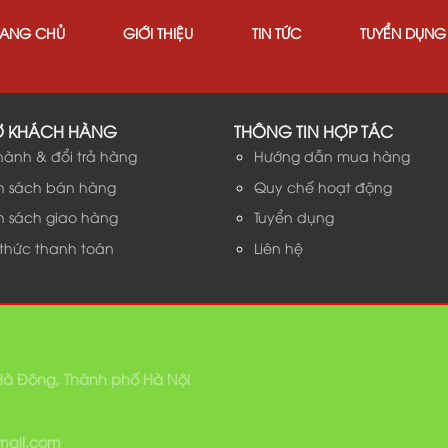
RANG CHỦ
GIỚI THIỆU
TIN TỨC
TUYỂN DỤNG
Ợ KHÁCH HÀNG
THÔNG TIN HỢP TÁC
hành & đổi trả hàng
Hướng dẫn mua hàng
h sách bán hàng
Quy chế hoạt động
h sách giao hàng
Tuyển dụng
 thức thanh toán
Liên hệ
 Hà Đông, Thành phố Hà Nội
gmail.com