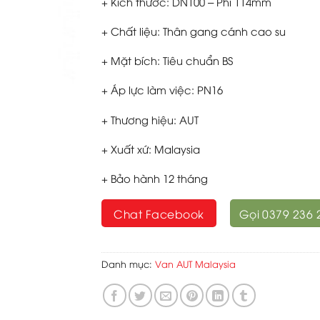
+ Kích thước: DN100 – Phi 114mm
+ Chất liệu: Thân gang cánh cao su
+ Mặt bích: Tiêu chuẩn BS
+ Áp lực làm việc: PN16
+ Thương hiệu: AUT
+ Xuất xứ: Malaysia
+ Bảo hành 12 tháng
Chat Facebook
Gọi 0379 236 
Danh mục:
Van AUT Malaysia