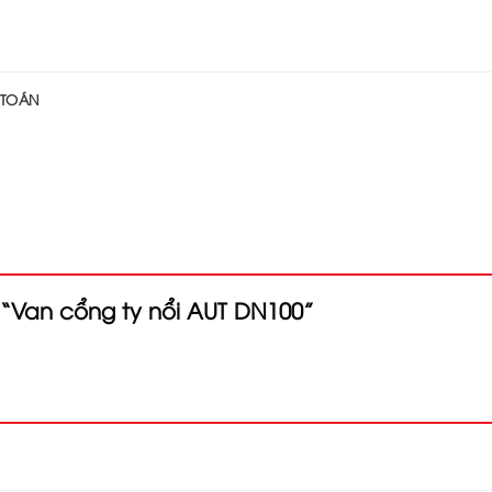
 TOÁN
t “Van cổng ty nổi AUT DN100”