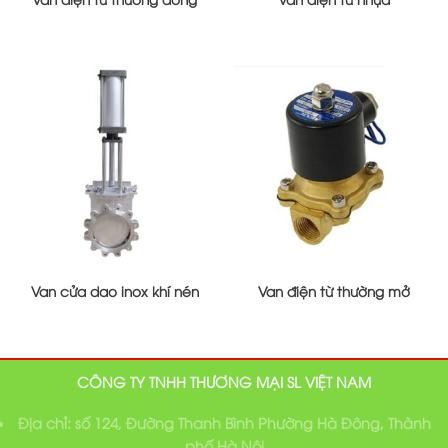
Van cửa dao inox khí nén
Van điện từ thường mở
CÔNG TY TNHH THƯƠNG MẠI SL VIỆT NAM
Địa chỉ: số 124, Đường Thanh Bình Phường Hà Đông, Thành
phố Hà Nội