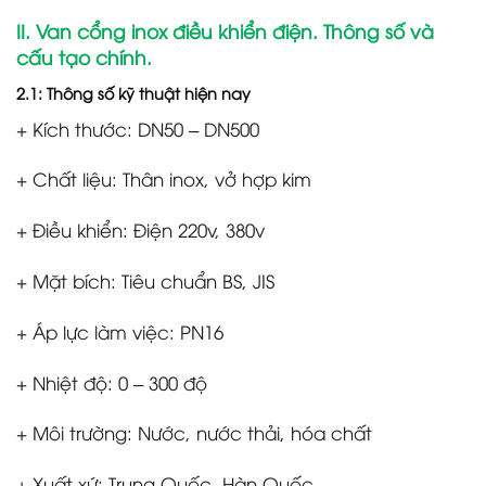
II. Van cổng inox điều khiển điện. Thông số và
cấu tạo chính.
2.1: Thông số kỹ thuật hiện nay
+ Kích thước: DN50 – DN500
+ Chất liệu: Thân inox, vở hợp kim
+ Điều khiển: Điện 220v, 380v
+ Mặt bích: Tiêu chuẩn BS, JIS
+ Áp lực làm việc: PN16
+ Nhiệt độ: 0 – 300 độ
+ Môi trường: Nước, nước thải, hóa chất
+ Xuất xứ: Trung Quốc, Hàn Quốc