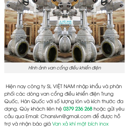
Hình ảnh van cổng điều khiển điện
Hiện nay công ty SL VIỆT NAM nhập khẩu và phân
phối các dòng van cổng điều khiển điện Trung
Quốc, Hàn Quốc với số lượng lón và kích thước đa
dạng. Qúy khách liên hệ
0379 236 268
hoặc gửi yêu
cầu qua Email: Chanslvn@gmail.com để được hỗ
trợ và nhận báo giá
Van xả khí mặt bích inox