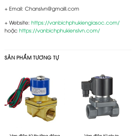
+ Email: Chanslvn@gmaill.com
+ Website:
https://vanbichphukiengiasoc.com/
hoặc
https://vanbichphukienslvn.com/
SẢN PHẨM TƯƠNG TỰ
Van điện từ thường đóng
Van điện từ nhựa