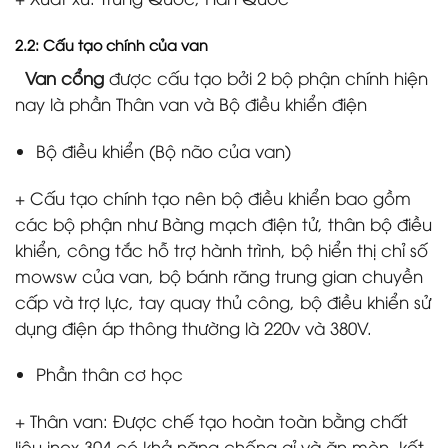
2.2: Cấu tạo chính của van
Van cổng
được cấu tạo bởi 2 bộ phận chính hiện
nay là phần Thân van và Bộ điều khiển điện
Bộ điều khiển (Bộ não của van)
+ Cấu tạo chính tạo nên bộ điều khiển bao gồm
các bộ phận như Bàng mạch điện tử, thân bộ điều
khiển, công tắc hỗ trợ hành trình, bộ hiển thị chỉ số
mowsw của van, bộ bánh răng trung gian chuyền
cấp và trợ lực, tay quay thủ công, bộ điều khiển sử
dụng điện áp thông thường là 220v và 380V.
Phần thân cơ học
+ Thân van: Được chế tạo hoàn toàn bằng chất
liệu inox 304 có khả năng chống gỉ và ăn mòn, kết