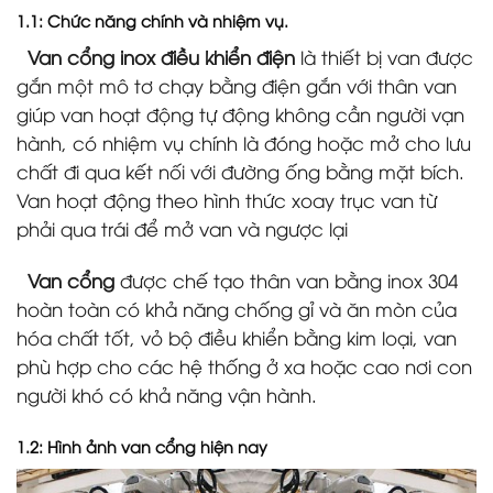
1.1: Chức năng chính và nhiệm vụ.
Van cổng inox điều khiển điện
là thiết bị van được
gắn một mô tơ chạy bằng điện gắn với thân van
giúp van hoạt động tự động không cần người vạn
hành, có nhiệm vụ chính là đóng hoặc mở cho lưu
chất đi qua kết nối với đường ống bằng mặt bích.
Van hoạt động theo hình thức xoay trục van từ
phải qua trái để mở van và ngược lại
Van cổng
được chế tạo thân van bằng inox 304
hoàn toàn có khả năng chống gỉ và ăn mòn của
hóa chất tốt, vỏ bộ điều khiển bằng kim loại, van
phù hợp cho các hệ thống ở xa hoặc cao nơi con
người khó có khả năng vận hành.
1.2: Hình ảnh van cổng hiện nay