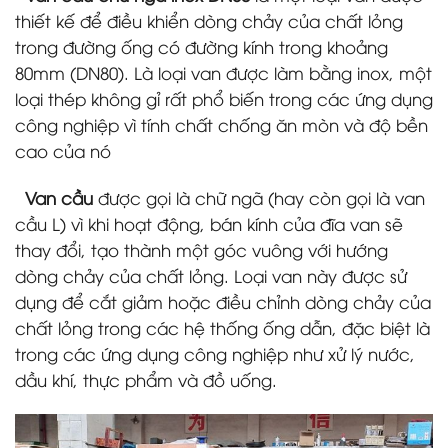
thiết kế để điều khiển dòng chảy của chất lỏng
trong đường ống có đường kính trong khoảng
80mm (DN80). Là loại van được làm bằng inox, một
loại thép không gỉ rất phổ biến trong các ứng dụng
công nghiệp vì tính chất chống ăn mòn và độ bền
cao của nó
Van cầu
được gọi là chữ ngã (hay còn gọi là van
cầu L) vì khi hoạt động, bán kính của đĩa van sẽ
thay đổi, tạo thành một góc vuông với hướng
dòng chảy của chất lỏng. Loại van này được sử
dụng để cắt giảm hoặc điều chỉnh dòng chảy của
chất lỏng trong các hệ thống ống dẫn, đặc biệt là
trong các ứng dụng công nghiệp như xử lý nước,
dầu khí, thực phẩm và đồ uống.