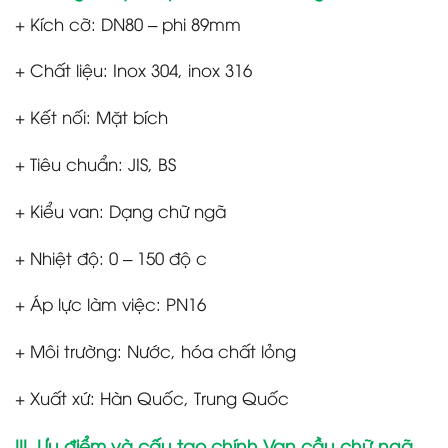
+ Kích cỡ: DN80 – phi 89mm
+ Chất liệu: Inox 304, inox 316
+ Kết nối: Mặt bích
+ Tiêu chuẩn: JIS, BS
+ Kiểu van: Dạng chữ ngã
+ Nhiệt độ: 0 – 150 độ c
+ Áp lực làm việc: PN16
+ Môi trường: Nước, hóa chất lỏng
+ Xuất xứ: Hàn Quốc, Trung Quốc
III. Ưu điểm và cấu tạo chính Van cầu chữ ngã