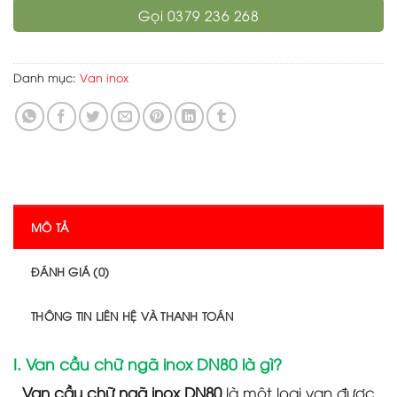
Gọi 0379 236 268
Danh mục:
Van inox
MÔ TẢ
ĐÁNH GIÁ (0)
THÔNG TIN LIÊN HỆ VÀ THANH TOÁN
I. Van cầu chữ ngã inox DN80 là gì?
Van cầu chữ ngã inox DN80
là một loại van được