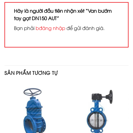
Hãy là người đầu tiên nhận xét “Van bướm
tay gạt DN150 AUT”
Bạn phải
bđăng nhập
để gửi đánh giá.
SẢN PHẨM TƯƠNG TỰ