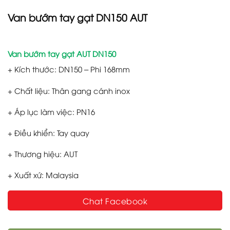
Van bướm tay gạt DN150 AUT
Van bướm tay gạt AUT DN150
+ Kích thước: DN150 – Phi 168mm
+ Chất liệu: Thân gang cánh inox
+ Áp lục làm việc: PN16
+ Điều khiển: Tay quay
+ Thương hiệu: AUT
+ Xuất xứ: Malaysia
Chat Facebook