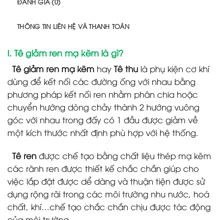
ĐÁNH GIÁ (0)
THÔNG TIN LIÊN HỆ VÀ THANH TOÁN
I. Tê giảm ren mạ kẽm là gì?
Tê giảm ren mạ kẽm
hay
Tê thu
là phụ kiện cơ khí
dùng để kết nối các đường ống với nhau bằng
phương pháp kết nối ren nhằm phân chia hoặc
chuyển hướng dòng chảy thành 2 hướng vuông
góc với nhau trong đấy có 1 đầu được giảm về
một kích thước nhất định phù hợp với hệ thống.
Tê ren
được chế tạo bằng chất liệu thép mạ kẽm
các rãnh ren được thiết kế chắc chắn giúp cho
việc lắp đặt được dể dàng và thuận tiện được sử
dụng rộng rãi trong các môi trường nhu nước, hoá
chất, khí…chế tạo chắc chắn chịu được tác động
của môi trường.