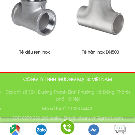
Tê đều ren inox
Tê hàn inox DN500
CÔNG TY TNHH THƯƠNG MẠI SL VIỆT NAM
Địa chỉ: số 124, Đường Thanh Bình Phường Hà Đông, Thành
phố Hà Nội
Mã số thuế: 0108314442.
SĐT: 0379 236 268 (zalo), Email: chanslvn@gmail.com
Bản quyền thuộc về SL Việt Nam