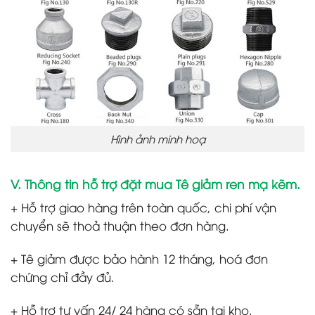
Hình ảnh minh hoạ
V. Thông tin hỗ trợ đặt mua Tê giảm ren mạ kẽm.
+ Hỗ trợ giao hàng trên toàn quốc, chi phí vận
chuyển sẽ thoả thuận theo đơn hàng.
+ Tê giảm được bảo hành 12 tháng, hoá đơn
chứng chỉ đầy đủ.
+ Hỗ trợ tư vấn 24/ 24 hàng có sẵn tại kho.