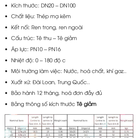
Kích thước: DN20 – DN100
Chất liệu: Thép mạ kẽm
Kết nối: Ren trong, ren ngoài
Cấu trúc: Tê thu – Tê giảm
Áp lực: PN10 – PN16
Nhiệt độ: 0 – 180 độ c
Môi trường làm việc: Nước, hoá chất, khí gaz..
Xuất xứ: Đài Loan, Trung Quốc..
Bảo hành 12 tháng, hoá đơn đầy đủ
Bảng thông số kích thước
Tê giảm