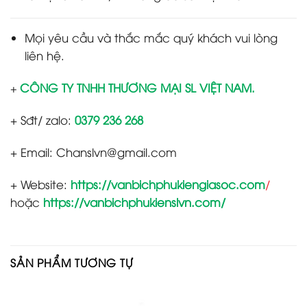
Mọi yêu cầu và thắc mắc quý khách vui lòng
liên hệ.
CÔNG TY TNHH THƯƠNG MẠI SL VIỆT NAM.
+
+ Sđt/ zalo:
0379 236 268
+ Email: Chanslvn@gmail.com
+ Website:
https://vanbichphukiengiasoc.com
/
hoặc
https://vanbichphukienslvn.com/
SẢN PHẨM TƯƠNG TỰ