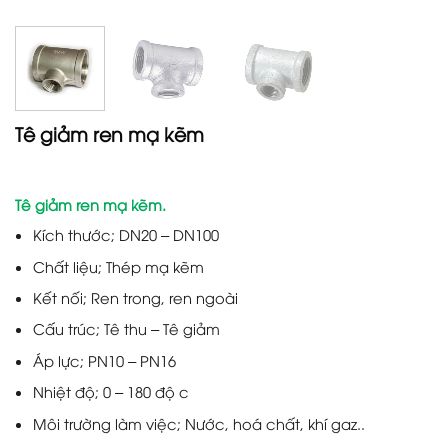
Tê giảm ren mạ kẽm
Tê giảm ren mạ kẽm.
Kích thước; DN20 – DN100
Chất liệu; Thép mạ kẽm
Kết nối; Ren trong, ren ngoài
Cấu trúc; Tê thu – Tê giảm
Áp lực; PN10 – PN16
Nhiệt độ; 0 – 180 độ c
Môi trường làm việc; Nước, hoá chất, khí gaz..