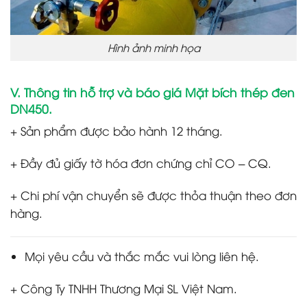
Hình ảnh minh họa
V. Thông tin hỗ trợ và báo giá Mặt bích thép đen
DN450.
+ Sản phẩm được bảo hành 12 tháng.
+ Đầy đủ giấy tờ hóa đơn chứng chỉ CO – CQ.
+ Chi phí vận chuyển sẽ được thỏa thuận theo đơn
hàng.
Mọi yêu cầu và thắc mắc vui lòng liên hệ.
+ Công Ty TNHH Thương Mại SL Việt Nam.