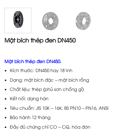
Mặt bích thép đen DN450
Mặt bích thép đen DN450.
Kích thước: DN450 hay 18’inh
Dạng: mặt bích đặc – mặt bích rỗng
Chất liệu: thép (phủ sơn chống gỉ)
Kết nối: dạng hàn
Tiêu chuẩn: JIS 10K – 16K, BS PN10 – PN16, ANSI
Bảo hành 12 tháng
Đầy đủ chứng chỉ CO – CQ, hóa đơn