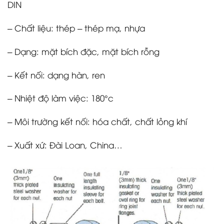
DIN
– Chất liệu: thép – thép mạ, nhựa
– Dạng: mặt bích đặc, mặt bích rỗng
– Kết nối: dạng hàn, ren
– Nhiệt độ làm việc: 180°c
– Môi trường kết nối: hóa chất, chất lỏng khí
– Xuất xứ: Đài Loan, China…