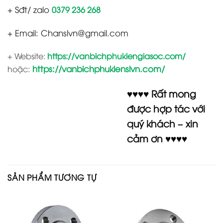
+ Sđt/ zalo
0379 236 268
+ Email: Chanslvn@gmail.com
+ Website:
https://vanbichphukiengiasoc.com/
https://vanbichphukienslvn.com/
hoặc:
♥♥♥♥ Rất mong
được hợp tác với
quý khách – xin
cảm ơn ♥♥♥♥
SẢN PHẨM TƯƠNG TỰ