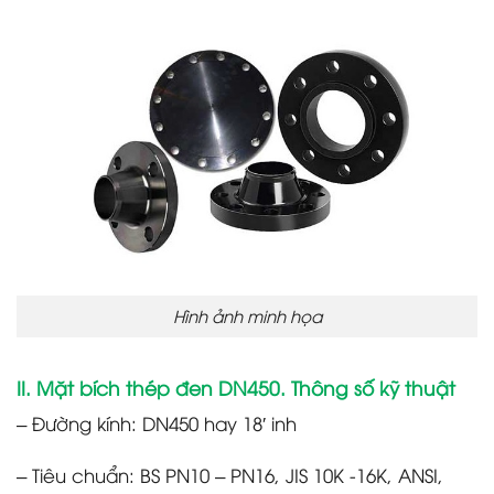
Hình ảnh minh họa
II. Mặt bích thép đen DN450. Thông số kỹ thuật
– Đường kính: DN450 hay 18′ inh
– Tiêu chuẩn: BS PN10 – PN16, JIS 10K -16K, ANSI,