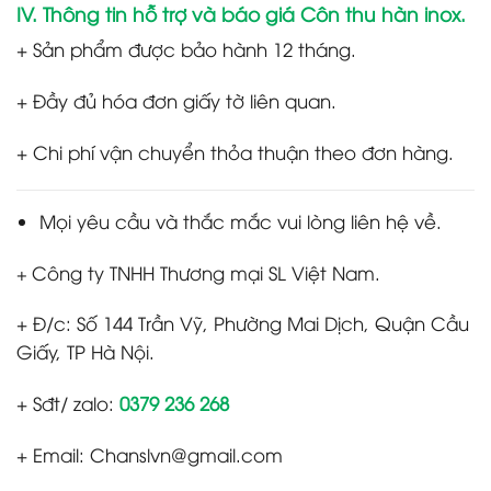
IV. Thông tin hỗ trợ và báo giá Côn thu hàn inox.
+ Sản phẩm được bảo hành 12 tháng.
+ Đầy đủ hóa đơn giấy tờ liên quan.
+ Chi phí vận chuyển thỏa thuận theo đơn hàng.
Mọi yêu cầu và thắc mắc vui lòng liên hệ về.
Công ty TNHH Thương mại SL Việt Nam.
+
+ Đ/c: Số 144 Trần Vỹ, Phường Mai Dịch, Quận Cầu
Giấy, TP Hà Nội.
+ Sđt/ zalo:
0379 236 268
+ Email: Chanslvn@gmail.com