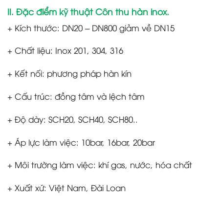
II. Đặc điểm kỹ thuật Côn thu hàn inox.
+ Kích thước: DN20 – DN800 giảm về DN15
+ Chất liệu: Inox 201, 304, 316
+ Kết nối: phương pháp hàn kín
+ Cấu trúc: đồng tâm và lệch tâm
+ Độ dày: SCH20, SCH40, SCH80..
+ Áp lực làm việc: 10bar, 16bar, 20bar
+ Môi trường làm việc: khí gas, nước, hóa chất
+ Xuất xứ: Việt Nam, Đài Loan