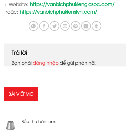
+ Website:
https://vanbichphukiengiasoc.com/
hoặc:
https://vanbichphukienslvn.com/
Trả lời
Bạn phải
đăng nhập
để gửi phản hồi.
BÀI VIẾT MỚI
RECENT POSTS
Bầu thu hàn inox