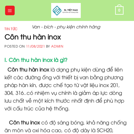
Skip
to
0
content
Van - bích - phụ kiện chính hãng
TIN TỨC
Côn thu hàn inox
POSTED ON
11/08/2021
BY
ADMIN
I. Côn thu hàn inox là gì?
Côn thu hàn inox
là dạng phụ kiện dùng để liên
kết các đường ống với thiết bị van bằng phương
pháp hàn kín, được chế tạo từ vật liệu inox 201,
304, 316..có nhiệm vụ chính là giảm áp lực dòng
lưu chất về một kích thước nhất định để phù hợp
với cấu trúc của hệ thống.
Côn thu inox
có độ sáng bóng, khả năng chống
ăn mòn và oxi hóa cao, có độ dày là SCH20,