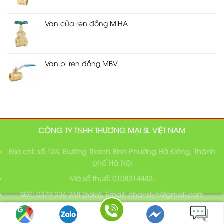
Van cửa ren đồng MIHA
Van bi ren đồng MBV
CÔNG TY TNHH THƯƠNG MẠI SL VIỆT NAM
Địa chỉ: số 124, Đường Thanh Bình Phường Hà Đông, Thành
phố Hà Nội
Mã số thuế: 0108314442.
SĐT: 0379 236 268 (zalo), Email: chanslvn@gmail.com
Bản quyền thuộc về SL Việt Nam