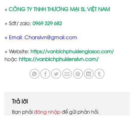
CÔNG TY TNHH THƯƠNG MẠI SL VIỆT NAM
+
+ Sđt/ zalo:
0969 329 682
+ Email: Chanslvn@gmail.com
+ Website:
https://vanbichphukiengiasoc.com/
hoặc
https://vanbichphukienslvn.com/
Trả lời
Bạn phải
đăng nhập
để gửi phản hồi.