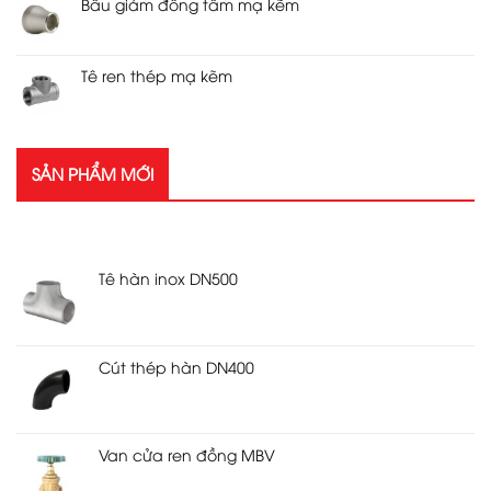
Bầu giảm đồng tâm mạ kẽm
Tê ren thép mạ kẽm
SẢN PHẨM MỚI
SẢN PHẨM MỚI
Tê hàn inox DN500
Cút thép hàn DN400
Van cửa ren đồng MBV