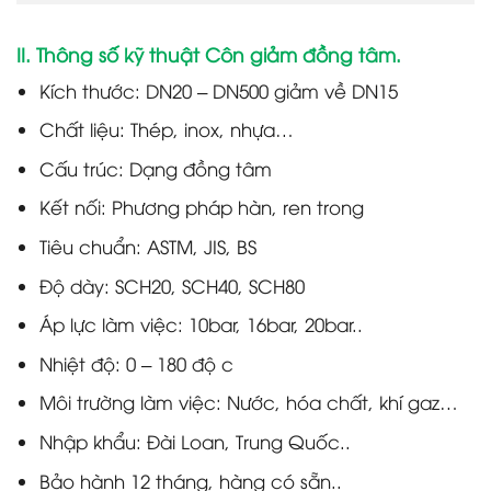
II. Thông số kỹ thuật Côn giảm đồng tâm.
Kích thước: DN20 – DN500 giảm về DN15
Chất liệu: Thép, inox, nhựa…
Cấu trúc: Dạng đồng tâm
Kết nối: Phương pháp hàn, ren trong
Tiêu chuẩn: ASTM, JIS, BS
Độ dày: SCH20, SCH40, SCH80
Áp lực làm việc: 10bar, 16bar, 20bar..
Nhiệt độ: 0 – 180 độ c
Môi trường làm việc: Nước, hóa chất, khí gaz…
Nhập khẩu: Đài Loan, Trung Quốc..
Bảo hành 12 tháng, hàng có sẵn..