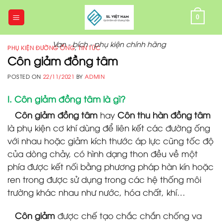
Skip
to
0
content
Van - bích - phụ kiện chính hãng
PHỤ KIỆN ĐƯỜNG ỐNG
,
TIN TỨC
Côn giảm đồng tâm
POSTED ON
22/11/2021
BY
ADMIN
I. Côn giảm đồng tâm là gì?
Côn giảm đồng tâm
hay
Côn thu hàn đồng tâm
là phụ kiện cơ khí dùng để liên kết các đường ống
với nhau hoặc giảm kích thước áp lực cũng tốc độ
của dòng chảy, có hình dạng thon đều về một
phía được kết nối bằng phương pháp hàn kín hoặc
ren trong được sử dụng trong các hệ thống môi
trường khác nhau như nước, hóa chất, khí…
Côn giảm
được chế tạo chắc chắn chống va