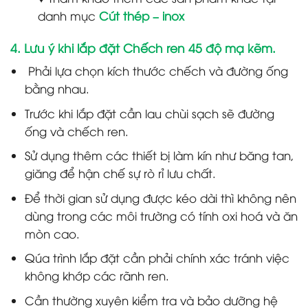
danh mục
Cút thép – inox
4. Lưu ý khi lắp đặt Chếch ren 45 độ mạ kẽm.
Phải lựa chọn kích thước chếch và đường ống
bằng nhau.
Trước khi lắp đặt cần lau chùi sạch sẽ đường
ống và chếch ren.
Sử dụng thêm các thiết bị làm kín như băng tan,
giăng để hận chế sự rò rỉ lưu chất.
Để thời gian sử dụng được kéo dài thì không nên
dùng trong các môi trường có tính oxi hoá và ăn
mòn cao.
Qúa trình lắp đặt cần phải chính xác tránh việc
không khớp các rãnh ren.
Cần thường xuyên kiểm tra và bảo dưỡng hệ