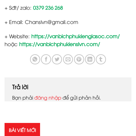
+ Sđt/ zalo:
0379 236 268
+ Email: Chanslvn@gmail.com
+ Website:
https://vanbichphukiengiasoc.com/
hoặc
https://vanbichphukienslvn.com/
Trả lời
Bạn phải
đăng nhập
để gửi phản hồi.
BÀI VIẾT MỚI