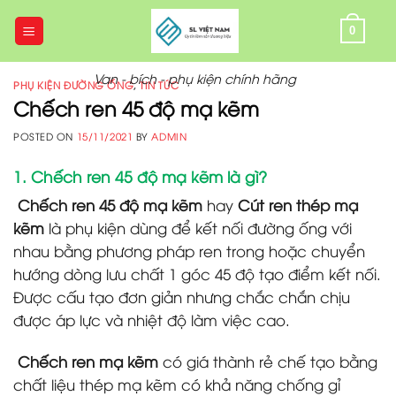
Skip
to
0
content
Van - bích - phụ kiện chính hãng
PHỤ KIỆN ĐƯỜNG ỐNG
,
TIN TỨC
Chếch ren 45 độ mạ kẽm
POSTED ON
15/11/2021
BY
ADMIN
1. Chếch ren 45 độ mạ kẽm là gì?
Chếch ren 45 độ mạ kẽm
hay
Cút ren thép mạ
kẽm
là phụ kiện dùng để kết nối đường ống với
nhau bằng phương pháp ren trong hoặc chuyển
hướng dòng lưu chất 1 góc 45 độ tạo điểm kết nối.
Được cấu tạo đơn giản nhưng chắc chắn chịu
được áp lực và nhiệt độ làm việc cao.
Chếch ren mạ kẽm
có giá thành rẻ chế tạo bằng
chất liệu thép mạ kẽm có khả năng chống gỉ