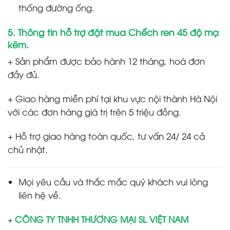
thống đường ống.
5
.
Thông tin hỗ trợ đặt mua Chếch ren 45 độ mạ
kẽm.
+ Sản phẩm được bảo hành 12 tháng, hoá đơn
đầy đủ.
+ Giao hàng miễn phí tại khu vực nội thành Hà Nội
với các đơn hàng giá trị trên 5 triệu đồng.
+ Hỗ trợ giao hàng toàn quốc, tư vấn 24/ 24 cả
chủ nhật.
Mọi yêu cầu và thắc mắc quý khách vui lòng
liên hệ về.
CÔNG TY TNHH THƯƠNG MẠI SL VIỆT NAM
+