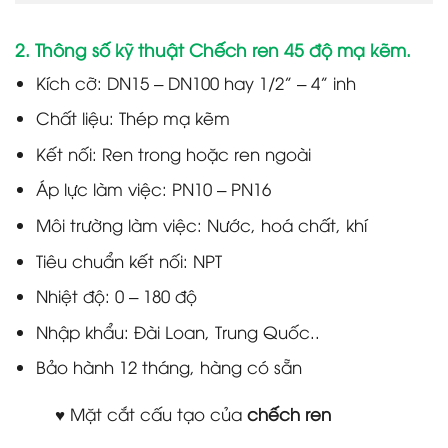
2. Thông số kỹ thuật Chếch ren 45 độ mạ kẽm.
Kích cỡ: DN15 – DN100 hay 1/2” – 4” inh
Chất liệu: Thép mạ kẽm
Kết nối: Ren trong hoặc ren ngoài
Áp lực làm việc: PN10 – PN16
Môi trường làm việc: Nước, hoá chất, khí
Tiêu chuẩn kết nối: NPT
Nhiệt độ: 0 – 180 độ
Nhập khẩu: Đài Loan, Trung Quốc..
Bảo hành 12 tháng, hàng có sẵn
♥ Mặt cắt cấu tạo của
chếch ren