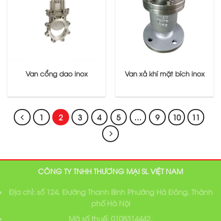
Van cổng dao inox
Van xả khí mặt bích inox
1
2
3
4
5
…
9
10
11
CÔNG TY TNHH THƯƠNG MẠI SL VIỆT NAM
Địa chỉ: số 124, Đường Thanh Bình Phường Hà Đông, Thành
phố Hà Nội
Mã số thuế: 0108314442.