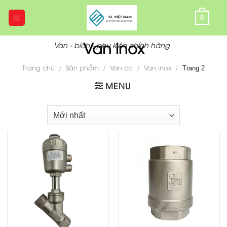
Skip
to
0
content
Van inox
Van - bích - phụ kiện chính hãng
Trang chủ
/
Sản phẩm
/
Van cơ
/
Van inox
/
Trang 2
MENU