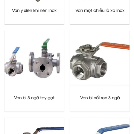
Van y xiên khí nén inox
Van một chiều lò xo inox
Van bi 3 ngã tay gạt
Van bi nối ren 3 ngã